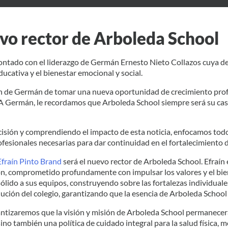
evo rector de Arboleda School
ontado con el liderazgo de Germán Ernesto Nieto Collazos cuya de
cativa y el bienestar emocional y social.
ón de Germán de tomar una nueva oportunidad de crecimiento profe
A Germán, le recordamos que Arboleda School siempre será su casa
ión y comprendiendo el impacto de esta noticia, enfocamos todos 
ofesionales necesarias para dar continuidad en el fortalecimiento 
Efraín Pinto Brand
será el nuevo rector de Arboleda School. Efraín 
n, comprometido profundamente con impulsar los valores y el bien
ólido a sus equipos, construyendo sobre las fortalezas individuales
volución del colegio, garantizando que la esencia de Arboleda Schoo
antizaremos que la visión y misión de Arboleda School permanecer
no también una política de cuidado integral para la salud física, m